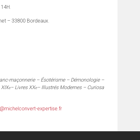
 14H.
nnet – 33800 Bordeaux.
Franc-maçonnerie – Ésotérisme – Démonologie –
 XIX
– Livres XX
– Illustrés Modernes – Curiosa
e
e
@michelconvert-expertise.fr