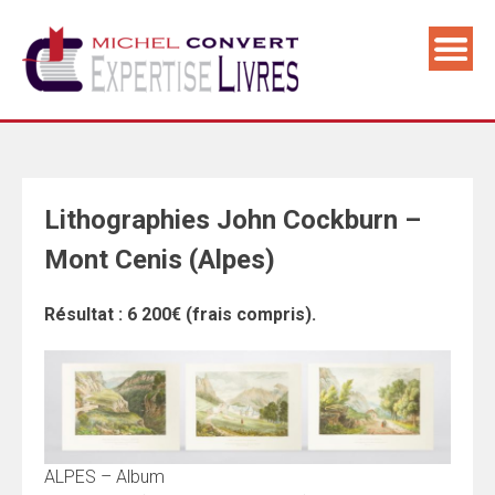
Skip
to
content
Lithographies John Cockburn –
Mont Cenis (Alpes)
Résultat : 6 200€ (frais compris).
ALPES – Album