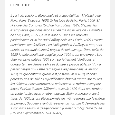
exemplaire.
Il y a trois versions d’une seule et unique édition : 1/ Histoire de
Foix… Paris, Douceur, 1609. 2/ Histoire de Foix… Paris, 1609. 3/
Histoire des Comptes (Sic) de Foix… Paris, 1629. D’après les
exemplaires que nous avons eu en mains, la version « Comptes
de Foix, Paris, 1629 », existe avec ou sans les feuillets
préliminaires et, si l’on suit Saffroy, celle de « Paris, 1609 » existe
aussi sans ces feuillets. Les bibliographes, Saffroy en tête, sont
confus et contradictoires à propos de cet ouvrage. Dans celle de
1629, la date serait une coquille pour 1609, c’est une erreur : Les
deux versions datées 1609 sont parfaitement identiques et
comportent en dernière phrase du titre à propos d’Henry IV : « à
present regnant ». Cette remarque a disparue dans la version
1629, ce qui confirme qu’elle est postérieure à 1610, et donc
pourquoi pas de 1629. La justification étant la même sur toutes
les éditions, nous sommes en présence d’un même texte pour
lequel il existe 3 titres différents, celle de 1629 étant une remise
en vente tardive avec un titre nouveau. Enfin, à comparer les 2
titres de 1609, ils ont été imprimés en même temps par le même
imprimeur, Douceur ayant dû réserver un nombre X d’exemplaires
à son nom selon un usage courant. (Brunet IV 179)(Barbe 3250)
(Soulice 24)(Cioranescu 51470-471)