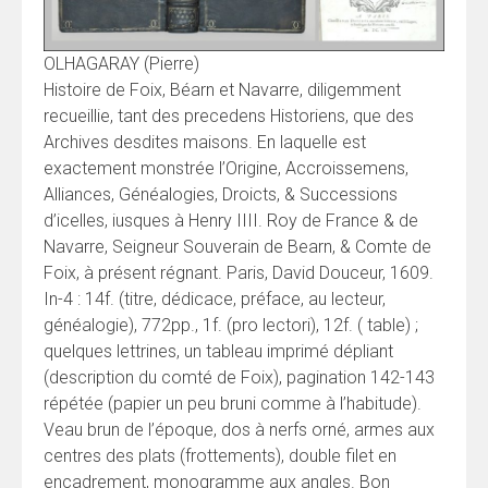
OLHAGARAY (Pierre)
Histoire de Foix, Béarn et Navarre, diligemment
recueillie, tant des precedens Historiens, que des
Archives desdites maisons. En laquelle est
exactement monstrée l’Origine, Accroissemens,
Alliances, Généalogies, Droicts, & Successions
d’icelles, iusques à Henry IIII. Roy de France & de
Navarre, Seigneur Souverain de Bearn, & Comte de
Foix, à présent régnant. Paris, David Douceur, 1609.
In-4 : 14f. (titre, dédicace, préface, au lecteur,
généalogie), 772pp., 1f. (pro lectori), 12f. ( table) ;
quelques lettrines, un tableau imprimé dépliant
(description du comté de Foix), pagination 142-143
répétée (papier un peu bruni comme à l’habitude).
Veau brun de l’époque, dos à nerfs orné, armes aux
centres des plats (frottements), double filet en
encadrement, monogramme aux angles. Bon