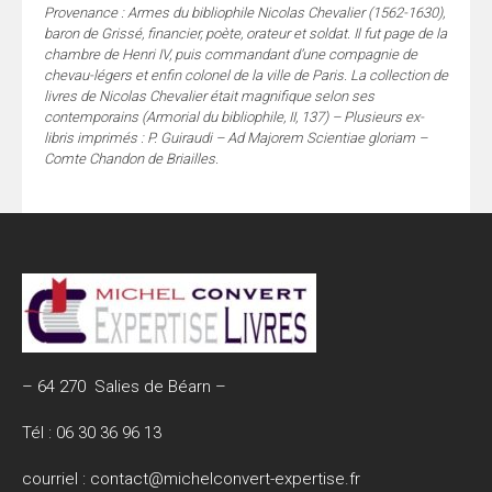
Provenance : Armes du bibliophile Nicolas Chevalier (1562-1630),
baron de Grissé, financier, poète, orateur et soldat. Il fut page de la
chambre de Henri IV, puis commandant d’une compagnie de
chevau-légers et enfin colonel de la ville de Paris. La collection de
livres de Nicolas Chevalier était magnifique selon ses
contemporains (Armorial du bibliophile, II, 137) – Plusieurs ex-
libris imprimés : P. Guiraudi – Ad Majorem Scientiae gloriam –
Comte Chandon de Briailles.
– 64 270 Salies de Béarn –
Tél : 06 30 36 96 13
courriel :
contact@michelconvert-expertise.fr