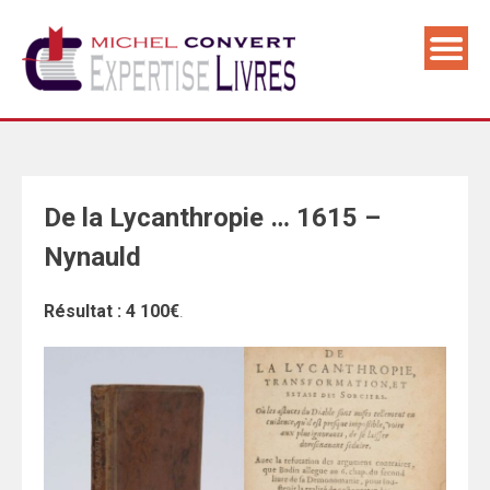
Skip
to
content
De la Lycanthropie … 1615 –
Nynauld
Résultat :
4 100€
.