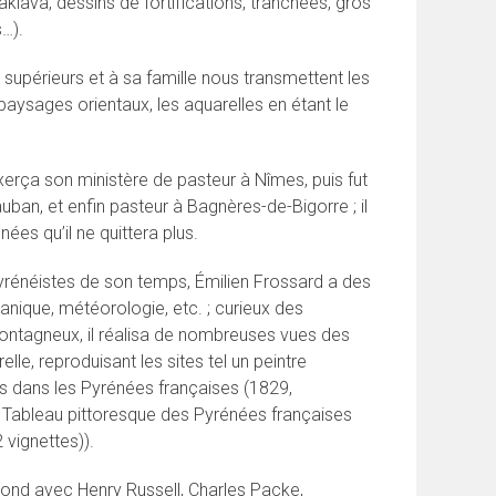
klava, dessins de fortifications, tranchées, gros
…).
s supérieurs et à sa famille nous transmettent les
aysages orientaux, les aquarelles en étant le
erça son ministère de pasteur à Nîmes, puis fut
ban, et enfin pasteur à Bagnères-de-Bigorre ; il
es qu’il ne quittera plus.
rénéistes de son temps, Émilien Frossard a des
nique, météorologie, etc. ; curieux des
montagneux, il réalisa de nombreuses vues des
lle, reproduisant les sites tel un peintre
es dans les Pyrénées françaises (1829,
e Tableau pittoresque des Pyrénées françaises
vignettes)).
ond avec Henry Russell, Charles Packe,