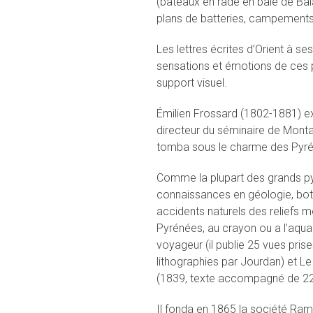
(bateaux en rade en baie de Bala
plans de batteries, campements
Les lettres écrites d’Orient à se
sensations et émotions de ces p
support visuel.
Émilien Frossard (1802-1881) ex
directeur du séminaire de Montau
tomba sous le charme des Pyréné
Comme la plupart des grands py
connaissances en géologie, bota
accidents naturels des reliefs 
Pyrénées, au crayon ou a l’aquare
voyageur (il publie 25 vues pris
lithographies par Jourdan) et L
(1839, texte accompagné de 22 
Il fonda en 1865 la société Ram