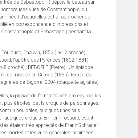
’entrée de Sébastopol…) depuis le bateau sur
de nombreuses vues de Constantinople, du
um inédit d’aquarelles est à rapprocher de
publié en correspondance d’impressions et
 à Constantinople et Sébastopol) pendant la
nt. Toulouse, Chauvin, 1856 (In-12 broché) ;
ssard, l’apôtre des Pyrénées (1802-1881).
(In-8 broché) ; DEBOFLE (Pierre) : Un épisode
rd : sa mission en Crimée (1855). Extrait du
Bagnères-de-Bigorre, 2004 (plaquette agrafée).
lles, la plupart de format 20×25 cm environ, les
plus étroites, petits croquis de personnages,
sont un peu pâles, quelques unes plus
r quelques croquis. Émilien Frossard, esprit
istes étaient très appréciés de Franz Schrader
res mortes et les vues générales inanimées