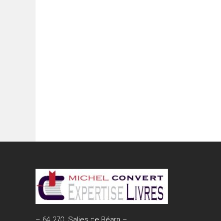
– 64 270 Salies de Béarn –