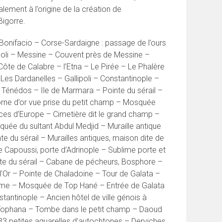
lement à l’origine de la création de
Bigorre.
 Bonifacio – Corse-Sardaigne : passage de l’ours
boli – Messine – Couvent près de Messine –
ôte de Calabre – l’Etna – Le Pirée – Le Phalère
Les Dardanelles – Gallipoli – Constantinople –
 Ténédos – Ile de Marmara – Pointe du sérail –
Corne d’or vue prise du petit champ – Mosquée
ces d’Europe – Cimetière dit le grand champ –
ée du sultant Abdul Medjid – Muraille antique
nte du sérail – Murailles antiques, maison dite de
 Capoussi, porte d’Adrinople – Sublime porte et
rte du sérail – Cabane de pécheurs, Bosphore –
d’Or – Pointe de Chaladoine – Tour de Galata –
rome – Mosquée de Top Hané – Entrée de Galata
antinople – Ancien hôtel de ville génois à
Tophana – Tombe dans le petit champ – Daoud
3 petites aquarelles d’autochtones – Derviches